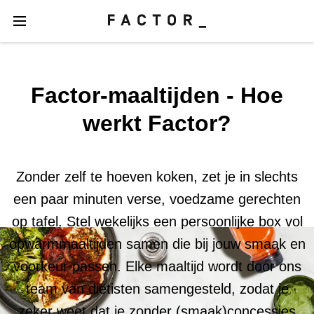
Factor-maaltijden - Hoe
werkt Factor?
Zonder zelf te hoeven koken, zet je in slechts
een paar minuten verse, voedzame gerechten
op tafel. Stel wekelijks een persoonlijke box vol
opwarmmaaltijden samen die bij jouw smaak en
voorkeur passen. Elke maaltijd wordt door ons
team van diëtisten samengesteld, zodat je
zeker weet dat je zonder (smaak)concessies