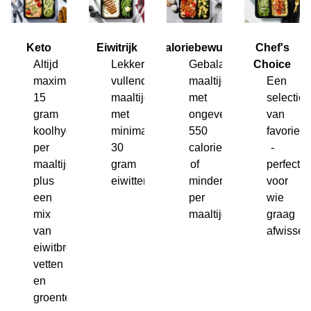
Keto
Eiwitrijk
Caloriebewust
Chef's
Altijd
Lekkere,
Gebalanceerde
Choice
maximaal
vullende
maaltijden
Een
15
maaltijden
met
selectie
gram
met
ongeveer
van
koolhydraten
minimaal
550
favoriete
per
30
calorieen
-
maaltijd
gram
of
perfect
plus
eiwitten.
minder
voor
een
per
wie
mix
maaltijd.
graag
van
afwisselt
eiwitbronnen,
vetten
en
groenten.