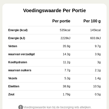
Voedingswaarde Per Portie
Per portie
Per 100 g
Energie (kcal)
535
kcal
145
kcal
Energie (kJ)
2228
kJ
603.8
kJ
Vetten
35.9
g
9.7
g
waarvan verzadigd
14.3
g
3.9
g
Koolhydraten
11.2
g
3
g
waarvan suikers
7.7
g
2.1
g
Vezels
5.3
g
1.4
g
Eiwitten
38.8
g
10.5
g
Zout
1.79
g
0.5
g
Voedingswaarde kan bij de bezorging iets afwijken.