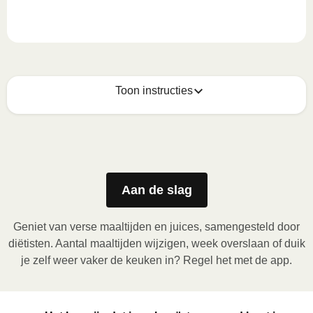
Toon instructies
Zo geniet je er op z'n best van
1
Magnetron (800W)
:

Verwijder de kartonnen sleeve en prik enkele gaatjes 
Aan de slag
in de folie. Plaats het bakje in de magnetron en 
verwarm de maaltijd gedurende 3,5 minuten. Laat de 
Geniet van verse maaltijden en juices, samengesteld door
maaltijd daarna nog 1 minuut rusten voor het 
diëtisten. Aantal maaltijden wijzigen, week overslaan of duik
verwijderen van de folie. Pas bij het openen op voor 
je zelf weer vaker de keuken in? Regel het met de app.
vrijkomende damp.
2