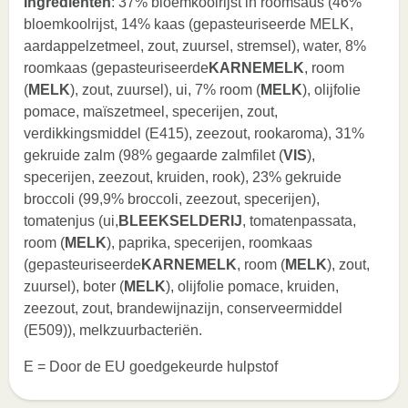
Ingrediënten
: 37% bloemkoolrijst in roomsaus (46%
bloemkoolrijst, 14% kaas (gepasteuriseerde MELK,
aardappelzetmeel, zout, zuursel, stremsel), water, 8%
roomkaas (gepasteuriseerde
KARNEMELK
, room
(
MELK
), zout, zuursel), ui, 7% room (
MELK
), olijfolie
pomace, maïszetmeel, specerijen, zout,
verdikkingsmiddel (E415), zeezout, rookaroma), 31%
gekruide zalm (98% gegaarde zalmfilet (
VIS
),
specerijen, zeezout, kruiden, rook), 23% gekruide
broccoli (99,9% broccoli, zeezout, specerijen),
tomatenjus (ui,
BLEEKSELDERIJ
, tomatenpassata,
room (
MELK
), paprika, specerijen, roomkaas
(gepasteuriseerde
KARNEMELK
, room (
MELK
), zout,
zuursel), boter (
MELK
), olijfolie pomace, kruiden,
zeezout, zout, brandewijnazijn, conserveermiddel
(E509)), melkzuurbacteriën.
E = Door de EU goedgekeurde hulpstof