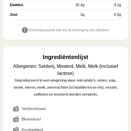
Eiwitten
35.4
g
9.1
g
Zout
2
g
0.5
g
Voedingswaarde kan bij de bezorging iets afwijken.
Ingrediëntenlijst
Allergenen
:
Selderij, Mosterd, Melk, Melk (inclusief
lactose)
Geproduceerd in een omgeving waar ook pinda’s, noten, soja,
tarwe, eieren, melk, zeevruchten (schaaldieren en vis), sesam,
sulfieten en mosterd worden verwerkt.
Varkenshaas
Bloemkool
Knolselderij