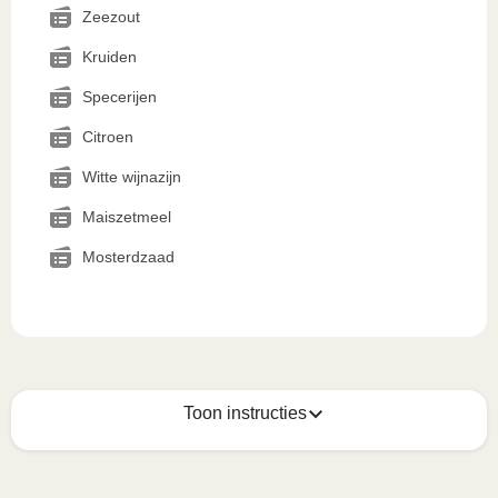
Zeezout
Kruiden
Specerijen
Citroen
Witte wijnazijn
Maiszetmeel
Mosterdzaad
Toon instructies
Zo geniet je er op z'n best van