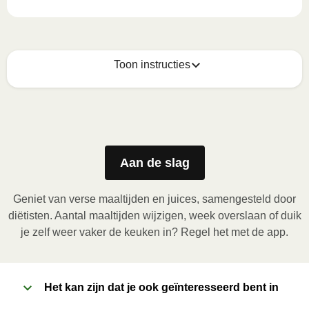
Toon instructies
Zo geniet je er op z'n best van
1
Magnetron (800W)
:

Verwijder de kartonnen sleeve en prik enkele gaatjes 
Aan de slag
in de folie. Plaats het bakje in de magnetron en 
verwarm de maaltijd gedurende 3,5 minuten. Laat de 
Geniet van verse maaltijden en juices, samengesteld door
maaltijd daarna nog 1 minuut rusten voor het 
diëtisten. Aantal maaltijden wijzigen, week overslaan of duik
verwijderen van de folie. Pas bij het openen op voor 
je zelf weer vaker de keuken in? Regel het met de app.
vrijkomende damp.
2
Het kan zijn dat je ook geïnteresseerd bent in
Oven (170˚C)
:
