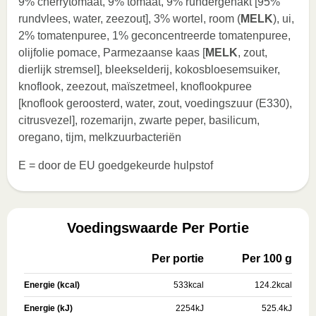
9% cherrytomaat, 9% tomaat, 9% rundergehakt [95%
rundvlees, water, zeezout], 3% wortel, room (
MELK
), ui,
2% tomatenpuree, 1% geconcentreerde tomatenpuree,
olijfolie pomace, Parmezaanse kaas [
MELK
, zout,
dierlijk stremsel], bleekselderij, kokosbloesemsuiker,
knoflook, zeezout, maïszetmeel, knoflookpuree
[knoflook geroosterd, water, zout, voedingszuur (E330),
citrusvezel], rozemarijn, zwarte peper, basilicum,
oregano, tijm, melkzuurbacteriën
E = door de EU goedgekeurde hulpstof
Voedingswaarde Per Portie
Per portie
Per 100 g
Energie (kcal)
533
kcal
124.2
kcal
Energie (kJ)
2254
kJ
525.4
kJ