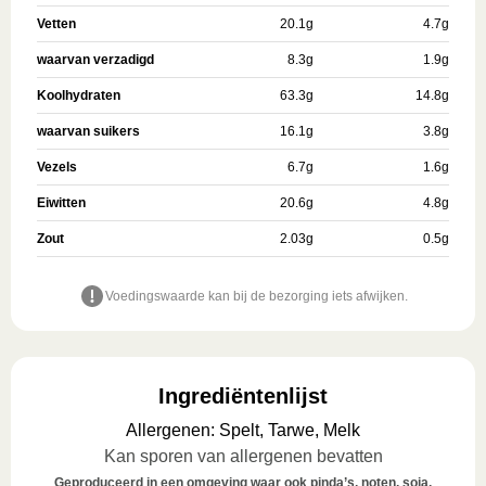
Vetten
20.1
g
4.7
g
waarvan verzadigd
8.3
g
1.9
g
Koolhydraten
63.3
g
14.8
g
waarvan suikers
16.1
g
3.8
g
Vezels
6.7
g
1.6
g
Eiwitten
20.6
g
4.8
g
Zout
2.03
g
0.5
g
Voedingswaarde kan bij de bezorging iets afwijken.
Ingrediëntenlijst
Allergenen
:
Spelt, Tarwe, Melk
Kan sporen van allergenen bevatten
Geproduceerd in een omgeving waar ook pinda’s, noten, soja,