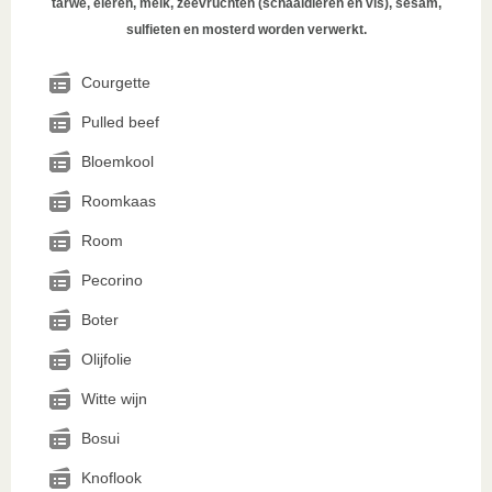
tarwe, eieren, melk, zeevruchten (schaaldieren en vis), sesam,
sulfieten en mosterd worden verwerkt.
Courgette
Pulled beef
Bloemkool
Roomkaas
Room
Pecorino
Boter
Olijfolie
Witte wijn
Bosui
Knoflook