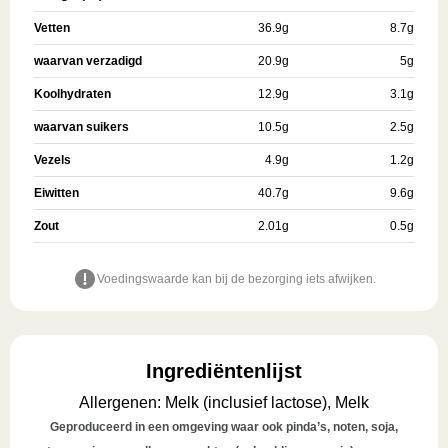
Vetten
36.9
g
8.7
g
waarvan verzadigd
20.9
g
5
g
Koolhydraten
12.9
g
3.1
g
waarvan suikers
10.5
g
2.5
g
Vezels
4.9
g
1.2
g
Eiwitten
40.7
g
9.6
g
Zout
2.01
g
0.5
g
Voedingswaarde kan bij de bezorging iets afwijken.
Ingrediëntenlijst
Allergenen
:
Melk (inclusief lactose), Melk
Geproduceerd in een omgeving waar ook pinda’s, noten, soja,