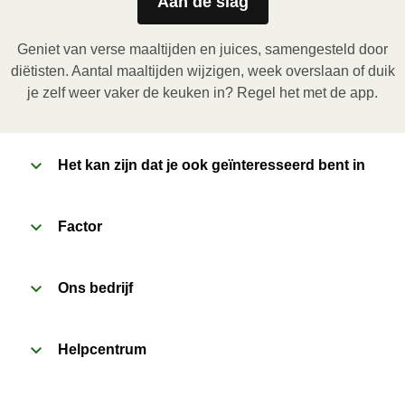
Aan de slag
in de folie. Plaats het bakje in de magnetron en 
verwarm de maaltijd gedurende 3,5 minuten. Laat de 
Geniet van verse maaltijden en juices, samengesteld door
maaltijd daarna nog 1 minuut rusten voor het 
diëtisten. Aantal maaltijden wijzigen, week overslaan of duik
verwijderen van de folie. Pas bij het openen op voor 
je zelf weer vaker de keuken in? Regel het met de app.
vrijkomende damp.
2
Het kan zijn dat je ook geïnteresseerd bent in
Oven (170˚C)
:

Verwarm de oven voor. Verwijder de kartonnen 
sleeve en prik enkele gaatjes in de folie. Plaats het 
Factor
bakje in een voorverwarmde oven en verwarm de 
maaltijd gedurende 20 minuten. Laat de maaltijd 
Ons bedrijf
daarna nog 1 minuut rusten voor het verwijderen van 
de folie. Pas bij het openen op voor vrijkomende 
damp.
Helpcentrum