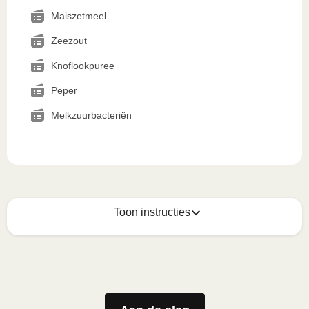
Maiszetmeel
Zeezout
Knoflookpuree
Peper
Melkzuurbacteriën
Toon instructies
Zo geniet je er op z'n best van
1
Magnetron (800W)
:

Verwijder de kartonnen sleeve en prik enkele gaatjes 