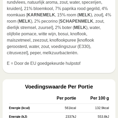
rundvlees, natuurlijk aroma, zout, water, specerijen,
kruiden], 21% bloemkool, 7% paprika rood gegrild, 4%
roomkaas [
KARNEMELK
, 15% room (
MELK
), zout], 4%
room (
MELK
), 2% pecorino [
SCHAPENMELK
, zout,
dierlijk stremsel, zuursel], 2% boter (
MELK
), water,
olijfolie pomace, witte wijn, bosui, knoflook,
maïszetmeel, zeezout, knoflookpuree [knoflook
geroosterd, water, zout, voedingszuur (E330),
citrusvezel], peper, melkzuurbacteriën.
E = Door de EU goedgekeurde hulpstof
Voedingswaarde Per Portie
Per portie
Per 100 g
Energie (kcal)
561
kcal
132.9
kcal
Energie (kJ)
2337
kJ
553.8
kJ