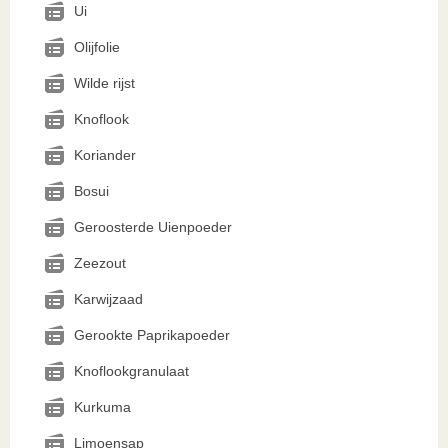
Ui
Olijfolie
Wilde rijst
Knoflook
Koriander
Bosui
Geroosterde Uienpoeder
Zeezout
Karwijzaad
Gerookte Paprikapoeder
Knoflookgranulaat
Kurkuma
Limoensap