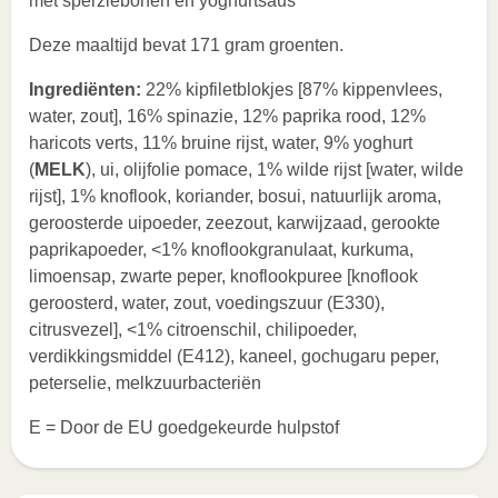
met sperziebonen en yoghurtsaus
Deze maaltijd bevat 171 gram groenten.
Ingrediënten:
22% kipfiletblokjes [87% kippenvlees,
water, zout], 16% spinazie, 12% paprika rood, 12%
haricots verts, 11% bruine rijst, water, 9% yoghurt
(
MELK
), ui, olijfolie pomace, 1% wilde rijst [water, wilde
rijst], 1% knoflook, koriander, bosui, natuurlijk aroma,
geroosterde uipoeder, zeezout, karwijzaad, gerookte
paprikapoeder, <1% knoflookgranulaat, kurkuma,
limoensap, zwarte peper, knoflookpuree [knoflook
geroosterd, water, zout, voedingszuur (E330),
citrusvezel], <1% citroenschil, chilipoeder,
verdikkingsmiddel (E412), kaneel, gochugaru peper,
peterselie, melkzuurbacteriën
E = Door de EU goedgekeurde hulpstof