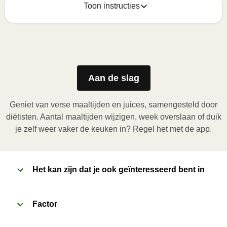
Toon instructies
Zo geniet je er op z'n best van
1
Magnetron (800W)
:

Verwijder de kartonnen sleeve. Open de folie 
Aan de slag
gedeeltelijk om het cupje uit de maaltijd te halen en 
vouw de folie terug. Plaats het bakje in de magnetron 
Geniet van verse maaltijden en juices, samengesteld door
en verwarm de maaltijd gedurende 3,5 minuten. Laat 
diëtisten. Aantal maaltijden wijzigen, week overslaan of duik
de maaltijd daarna nog 1 minuut rusten voor het 
je zelf weer vaker de keuken in? Regel het met de app.
verwijderen van de folie. Pas bij het openen op voor 
vrijkomende damp. Voeg de inhoud van het cupje toe 
aan de maaltijd.
Het kan zijn dat je ook geïnteresseerd bent in
2
Oven (170˚C)
:

Factor
Verwarm de oven voor. Verwijder de kartonnen 