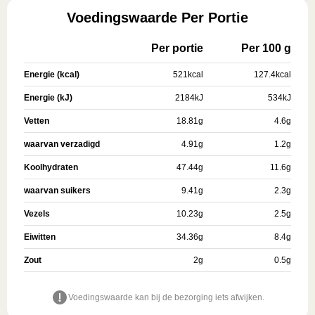
Voedingswaarde Per Portie
Per portie
Per 100 g
Energie (kcal)
521
kcal
127.4
kcal
Energie (kJ)
2184
kJ
534
kJ
Vetten
18.81
g
4.6
g
waarvan verzadigd
4.91
g
1.2
g
Koolhydraten
47.44
g
11.6
g
waarvan suikers
9.41
g
2.3
g
Vezels
10.23
g
2.5
g
Eiwitten
34.36
g
8.4
g
Zout
2
g
0.5
g
Voedingswaarde kan bij de bezorging iets afwijken.