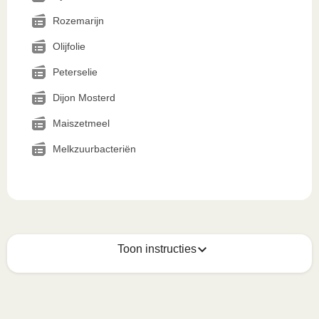
Rozemarijn
Olijfolie
Peterselie
Dijon Mosterd
Maiszetmeel
Melkzuurbacteriën
Toon instructies
Zo geniet je er op z'n best van
1