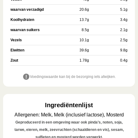
waarvan verzadigd
20.6
g
5.1
g
Koolhydraten
13.7
g
3.4
g
waarvan suikers
8.5
g
2.1
g
Vezels
10.1
g
2.5
g
Eiwitten
39.6
g
9.8
g
Zout
1.78
g
0.4
g
Voedingswaarde kan bij de bezorging iets afwijken.
Ingrediëntenlijst
Allergenen
:
Melk, Melk (inclusief lactose), Mosterd
Geproduceerd in een omgeving waar ook pinda’s, noten, soja,
tarwe, eieren, melk, zeevruchten (schaaldieren en vis), sesam,
sulfieten en mosterd worden verwerkt.