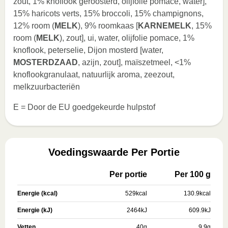
zout, 1% knoflook geroosterd, olijfolie pomace, water],
15% haricots verts, 15% broccoli, 15% champignons,
12% room (
MELK
), 9% roomkaas [
KARNEMELK
, 15%
room (
MELK
), zout], ui, water, olijfolie pomace, 1%
knoflook, peterselie, Dijon mosterd [water,
MOSTERDZAAD
, azijn, zout], maïszetmeel, <1%
knoflookgranulaat, natuurlijk aroma, zeezout,
melkzuurbacteriën
E = Door de EU goedgekeurde hulpstof
Voedingswaarde Per Portie
Per portie
Per 100 g
Energie (kcal)
529
kcal
130.9
kcal
Energie (kJ)
2464
kJ
609.9
kJ
Vetten
40
g
9.9
g