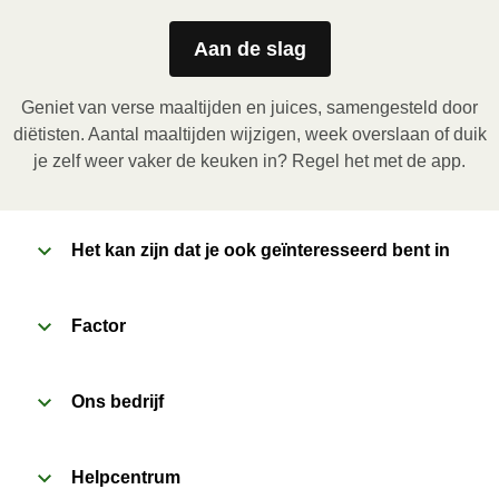
Magnetron (800W)
:

Verwijder de kartonnen sleeve en prik enkele gaatjes 
Aan de slag
in de folie. Plaats het bakje in de magnetron en 
verwarm de maaltijd gedurende 3,5 minuten. Laat de 
Geniet van verse maaltijden en juices, samengesteld door
maaltijd daarna nog 1 minuut rusten voor het 
diëtisten. Aantal maaltijden wijzigen, week overslaan of duik
verwijderen van de folie. Pas bij het openen op voor 
je zelf weer vaker de keuken in? Regel het met de app.
vrijkomende damp.
2
Het kan zijn dat je ook geïnteresseerd bent in
Oven (170˚C)
:

Verwarm de oven voor. Verwijder de kartonnen 
sleeve en prik enkele gaatjes in de folie. Plaats het 
Factor
bakje in een voorverwarmde oven en verwarm de 
maaltijd gedurende 20 minuten. Laat de maaltijd 
Ons bedrijf
daarna nog 1 minuut rusten voor het verwijderen van 
de folie. Pas bij het openen op voor vrijkomende 
damp.
Helpcentrum