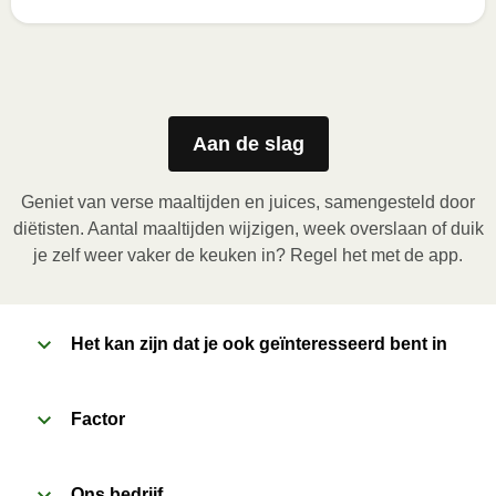
Zo geniet je er op z'n best van
1
Magnetron (800W)
:

Verwijder de kartonnen sleeve en prik enkele gaatjes 
Aan de slag
in de folie. Plaats het bakje in de magnetron en 
verwarm de maaltijd gedurende 3,5 minuten. Laat de 
Geniet van verse maaltijden en juices, samengesteld door
maaltijd daarna nog 1 minuut rusten voor het 
diëtisten. Aantal maaltijden wijzigen, week overslaan of duik
verwijderen van de folie. Pas bij het openen op voor 
je zelf weer vaker de keuken in? Regel het met de app.
vrijkomende damp.
2
Het kan zijn dat je ook geïnteresseerd bent in
Oven (170 ̊C)
:

Verwarm de oven voor. Verwijder de kartonnen 
sleeve en prik enkele gaatjes in de folie. Plaats het 
Factor
bakje in een voorverwarmde oven en verwarm de 
maaltijd gedurende 20 minuten. Laat de maaltijd 
Ons bedrijf