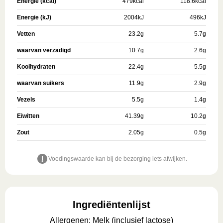
Energie (kcal)
479
kcal
118.6
kcal
Energie (kJ)
2004
kJ
496
kJ
Vetten
23.2
g
5.7
g
waarvan verzadigd
10.7
g
2.6
g
Koolhydraten
22.4
g
5.5
g
waarvan suikers
11.9
g
2.9
g
Vezels
5.5
g
1.4
g
Eiwitten
41.39
g
10.2
g
Zout
2.05
g
0.5
g
Voedingswaarde kan bij de bezorging iets afwijken.
Ingrediëntenlijst
Allergenen
:
Melk (inclusief lactose)