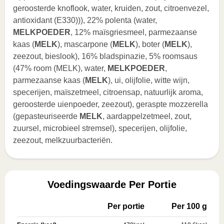
geroosterde knoflook, water, kruiden, zout, citroenvezel,
antioxidant (E330))), 22% polenta (water,
MELKPOEDER
, 12% maïsgriesmeel, parmezaanse
kaas (
MELK
), mascarpone (
MELK
), boter (
MELK
),
zeezout, bieslook), 16% bladspinazie, 5% roomsaus
(47% room (MELK), water,
MELKPOEDER
,
parmezaanse kaas (
MELK
), ui, olijfolie, witte wijn,
specerijen, maïszetmeel, citroensap, natuurlijk aroma,
geroosterde uienpoeder, zeezout), geraspte mozzerella
(gepasteuriseerde
MELK
, aardappelzetmeel, zout,
zuursel, microbieel stremsel), specerijen, olijfolie,
zeezout, melkzuurbacteriën.
Voedingswaarde Per Portie
Per portie
Per 100 g