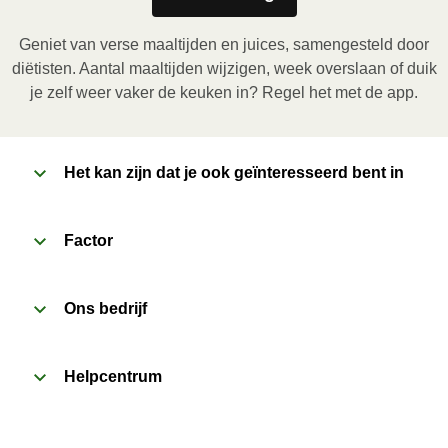
in de folie. Plaats het bakje in de magnetron en 
verwarm de maaltijd gedurende 3,5 minuten. Laat de 
Geniet van verse maaltijden en juices, samengesteld door
maaltijd daarna nog 1 minuut rusten voor het 
diëtisten. Aantal maaltijden wijzigen, week overslaan of duik
verwijderen van de folie. Pas bij het openen op voor 
je zelf weer vaker de keuken in? Regel het met de app.
vrijkomende damp.
2
Het kan zijn dat je ook geïnteresseerd bent in
Oven (170˚C)
:

Verwarm de oven voor. Verwijder de kartonnen 
sleeve en prik enkele gaatjes in de folie. Plaats het 
Factor
bakje in een voorverwarmde oven en verwarm de 
maaltijd gedurende 20 minuten. Laat de maaltijd 
Ons bedrijf
daarna nog 1 minuut rusten voor het verwijderen van 
de folie. Pas bij het openen op voor vrijkomende 
damp.
Helpcentrum