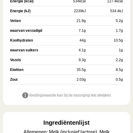
Energie (kcal)
534
kcal
127.4
kcal
Energie (kJ)
2239
kJ
534.4
kJ
Vetten
21.9
g
5.2
g
waarvan verzadigd
7.1
g
1.7
g
Koolhydraten
44
g
10.5
g
waarvan suikers
4.1
g
1
g
Vezels
9.3
g
2.2
g
Eiwitten
35.5
g
8.5
g
Zout
2.03
g
0.5
g
Voedingswaarde kan bij de bezorging iets afwijken.
Ingrediëntenlijst
Allergenen
:
Melk (inclusief lactose), Melk