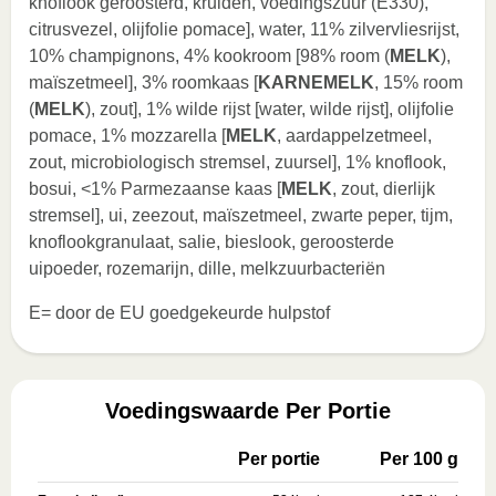
knoflook geroosterd, kruiden, voedingszuur (E330),
citrusvezel, olijfolie pomace], water, 11% zilvervliesrijst,
10% champignons, 4% kookroom [98% room (
MELK
),
maïszetmeel], 3% roomkaas [
KARNEMELK
, 15% room
(
MELK
), zout], 1% wilde rijst [water, wilde rijst], olijfolie
pomace, 1% mozzarella [
MELK
, aardappelzetmeel,
zout, microbiologisch stremsel, zuursel], 1% knoflook,
bosui, <1% Parmezaanse kaas [
MELK
, zout, dierlijk
stremsel], ui, zeezout, maïszetmeel, zwarte peper, tijm,
knoflookgranulaat, salie, bieslook, geroosterde
uipoeder, rozemarijn, dille, melkzuurbacteriën
E= door de EU goedgekeurde hulpstof
Voedingswaarde Per Portie
Per portie
Per 100 g