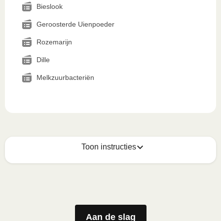
Bieslook
Geroosterde Uienpoeder
Rozemarijn
Dille
Melkzuurbacteriën
Toon instructies
Zo geniet je er op z'n best van
1
Magnetron (800W)
:

Verwijder de kartonnen sleeve en prik enkele gaatjes 
Aan de slag