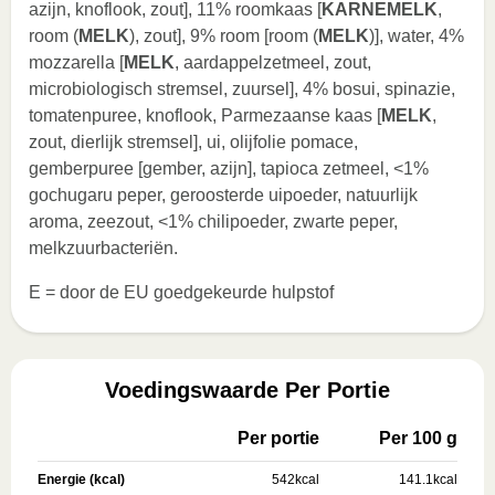
azijn, knoflook, zout], 11% roomkaas [
KARNEMELK
,
room (
MELK
), zout], 9% room [room (
MELK
)], water, 4%
mozzarella [
MELK
, aardappelzetmeel, zout,
microbiologisch stremsel, zuursel], 4% bosui, spinazie,
tomatenpuree, knoflook, Parmezaanse kaas [
MELK
,
zout, dierlijk stremsel], ui, olijfolie pomace,
gemberpuree [gember, azijn], tapioca zetmeel, <1%
gochugaru peper, geroosterde uipoeder, natuurlijk
aroma, zeezout, <1% chilipoeder, zwarte peper,
melkzuurbacteriën.
E = door de EU goedgekeurde hulpstof
Voedingswaarde Per Portie
Per portie
Per 100 g
Energie (kcal)
542
kcal
141.1
kcal