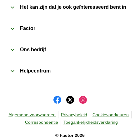
2
Het kan zijn dat je ook geïnteresseerd bent in
Oven (170˚C)
:

Verwarm de oven voor. Verwijder de kartonnen 
sleeve en prik enkele gaatjes in de folie. Plaats het 
Factor
bakje in een voorverwarmde oven en verwarm de 
maaltijd gedurende 20 minuten. Laat de maaltijd 
Ons bedrijf
daarna nog 1 minuut rusten voor het verwijderen van 
de folie. Pas bij het openen op voor vrijkomende 
damp.
Helpcentrum
Algemene voorwaarden
Privacybeleid
Cookievoorkeuren
Correspondentie
Toegankelijkheidsverklaring
©
Factor
2026