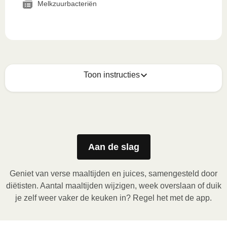
Melkzuurbacteriën
Toon instructies
Zo geniet je er op z'n best van
1
Magnetron (800W)
:

Verwijder de kartonnen sleeve en prik enkele gaatjes 
Aan de slag
in de folie. Plaats het bakje in de magnetron en 
verwarm de maaltijd gedurende 3,5 minuten. Laat de 
Geniet van verse maaltijden en juices, samengesteld door
maaltijd daarna nog 1 minuut rusten voor het 
diëtisten. Aantal maaltijden wijzigen, week overslaan of duik
verwijderen van de folie. Pas bij het openen op voor 
je zelf weer vaker de keuken in? Regel het met de app.
vrijkomende damp.