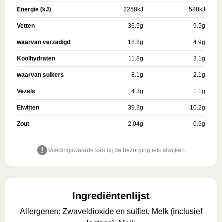
Energie (kJ)
2258
kJ
588
kJ
Vetten
36.5
g
9.5
g
waarvan verzadigd
18.8
g
4.9
g
Koolhydraten
11.8
g
3.1
g
waarvan suikers
8.1
g
2.1
g
Vezels
4.3
g
1.1
g
Eiwitten
39.3
g
10.2
g
Zout
2.04
g
0.5
g
Voedingswaarde kan bij de bezorging iets afwijken.
Ingrediëntenlijst
Allergenen
:
Zwaveldioxide en sulfiet, Melk (inclusief