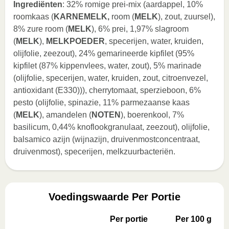
Ingrediënten
: 32% romige prei-mix (aardappel, 10%
roomkaas (
KARNEMELK,
room (
MELK
), zout, zuursel),
8% zure room (
MELK
), 6% prei, 1,97% slagroom
(
MELK
),
MELKPOEDER
, specerijen, water, kruiden,
olijfolie, zeezout), 24% gemarineerde kipfilet (95%
kipfilet (87% kippenvlees, water, zout), 5% marinade
(olijfolie, specerijen, water, kruiden, zout, citroenvezel,
antioxidant (E330))), cherrytomaat, sperzieboon, 6%
pesto (olijfolie, spinazie, 11% parmezaanse kaas
(
MELK
), amandelen (
NOTEN
), boerenkool, 7%
basilicum, 0,44% knoflookgranulaat, zeezout), olijfolie,
balsamico azijn (wijnazijn, druivenmostconcentraat,
druivenmost), specerijen, melkzuurbacteriën.
Voedingswaarde Per Portie
Per portie
Per 100 g