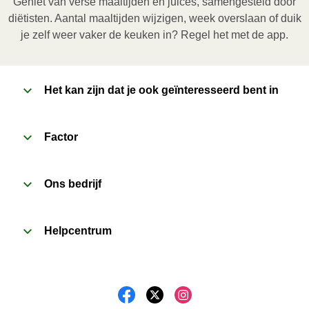
Geniet van verse maaltijden en juices, samengesteld door
maaltijd daarna nog 1 minuut rusten voor het 
diëtisten. Aantal maaltijden wijzigen, week overslaan of duik
verwijderen van de folie. Pas bij het openen op voor 
je zelf weer vaker de keuken in? Regel het met de app.
vrijkomende damp.
2
Het kan zijn dat je ook geïnteresseerd bent in
Oven (170˚C)
:

Verwarm de oven voor. Verwijder de kartonnen 
sleeve en prik enkele gaatjes in de folie. Plaats het 
Factor
bakje in een voorverwarmde oven en verwarm de 
maaltijd gedurende 20 minuten. Laat de maaltijd 
Ons bedrijf
daarna nog 1 minuut rusten voor het verwijderen van 
de folie. Pas bij het openen op voor vrijkomende 
damp.
Helpcentrum