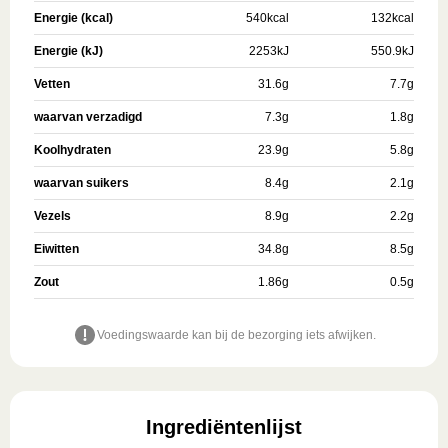
Energie (kcal)
540
kcal
132
kcal
Energie (kJ)
2253
kJ
550.9
kJ
Vetten
31.6
g
7.7
g
waarvan verzadigd
7.3
g
1.8
g
Koolhydraten
23.9
g
5.8
g
waarvan suikers
8.4
g
2.1
g
Vezels
8.9
g
2.2
g
Eiwitten
34.8
g
8.5
g
Zout
1.86
g
0.5
g
Voedingswaarde kan bij de bezorging iets afwijken.
Ingrediëntenlijst