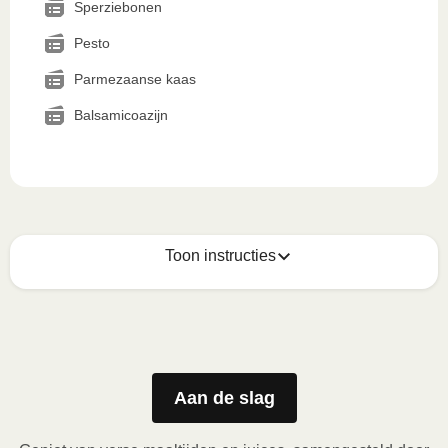
Sperziebonen
Pesto
Parmezaanse kaas
Balsamicoazijn
Toon instructies
Zo geniet je er op z'n best van
1
Magnetron (800W)
:

Verwijder de kartonnen sleeve en prik enkele gaatjes 
Aan de slag
in de folie. Plaats het bakje in de magnetron en 
verwarm de maaltijd gedurende 3,5 minuten. Laat de 