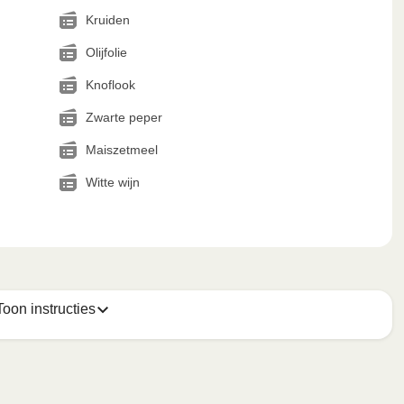
Kruiden
Olijfolie
Knoflook
Zwarte peper
Maiszetmeel
Witte wijn
Toon instructies
 van