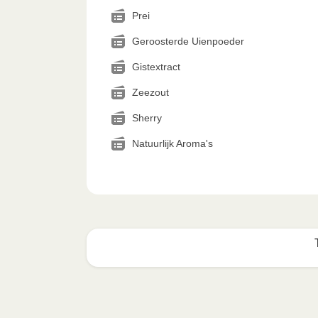
Prei
Geroosterde Uienpoeder
Gistextract
Zeezout
Sherry
Natuurlijk Aroma's
Zo geniet je er op z'n best
1