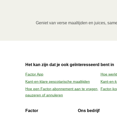
Magnetron (800W)
:

Verwijder de kartonnen sleeve en prik enkel
verwarm de maaltijd gedurende 3,5 minuten
Geniet van verse maaltijden en juices, same
verwijderen van de folie. Pas bij het ope
2
Oven (170˚C)
:

Verwarm de oven voor. Verwijder de kartonne
bakje in een voorverwarmde oven en verwa
daarna nog 1 minuut rusten voor het verwij
Het kan zijn dat je ook geïnteresseerd bent in
vrijkomende damp.
Factor App
Hoe werkt
Kant-en-klare pescotarische maaltijden
Kant-en-kl
Hoe een Factor-abonnement aan te vragen,
Factor-ko
pauzeren of annuleren
Factor
Ons bedrijf