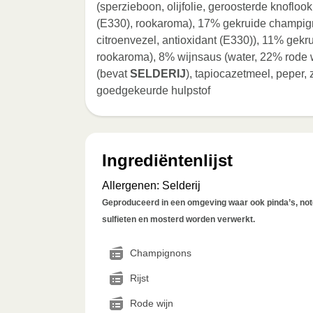
(sperzieboon, olijfolie, geroosterde knoflook
(E330), rookaroma), 17% gekruide champigno
citroenvezel, antioxidant (E330)), 11% gekruid
rookaroma), 8% wijnsaus (water, 22% rode wijn
(bevat
SELDERIJ
), tapiocazetmeel, peper,
goedgekeurde hulpstof
Ingrediëntenlijst
Allergenen
:
Selderij
Geproduceerd in een omgeving waar ook pinda’s, noten
sulfieten en mosterd worden verwerkt.
Champignons
Rijst
Rode wijn