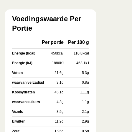
Voedingswaarde Per
Portie
Per portie
Per 100 g
Energie (kcal)
450
kcal
110.8
kcal
Energie (kJ)
1880
kJ
463.1
kJ
Vetten
21.6
g
5.3
g
waarvan verzadigd
3.1
g
0.8
g
Koolhydraten
45.1
g
11.1
g
waarvan suikers
4.3
g
1.1
g
Vezels
8.5
g
2.1
g
Eiwitten
11.9
g
2.9
g
Zout
1.96
g
0.5
g