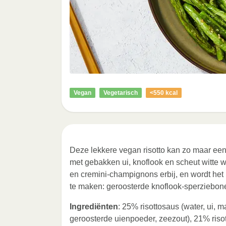
Vegan
Vegetarisch
<550 kcal
Deze lekkere vegan risotto kan zo maar een
met gebakken ui, knoflook en scheut witte w
en cremini-champignons erbij, en wordt he
te maken: geroosterde knoflook-sperziebone
Ingrediënten
: 25% risottosaus (water, ui, ma
geroosterde uienpoeder, zeezout), 21% risott