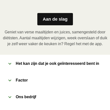
1
Magnetron (800W)
:

Verwijder de kartonnen sleeve en prik enkele gaatjes 
Aan de slag
in de folie. Plaats het bakje in de magnetron en 
verwarm de maaltijd gedurende 3,5 minuten. Laat de 
Geniet van verse maaltijden en juices, samengesteld door
maaltijd daarna nog 1 minuut rusten voor het 
diëtisten. Aantal maaltijden wijzigen, week overslaan of duik
verwijderen van de folie. Pas bij het openen op voor 
je zelf weer vaker de keuken in? Regel het met de app.
vrijkomende damp.
2
Het kan zijn dat je ook geïnteresseerd bent in
Oven (170˚C)
:

Verwarm de oven voor. Verwijder de kartonnen 
sleeve en prik enkele gaatjes in de folie. Plaats het 
Factor
bakje in een voorverwarmde oven en verwarm de 
maaltijd gedurende 20 minuten. Laat de maaltijd 
Ons bedrijf
daarna nog 1 minuut rusten voor het verwijderen van 
de folie. Pas bij het openen op voor vrijkomende 
damp.