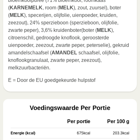
bloemkoolpuree (71% bloemkool, roomkaas
(
KARNEMELK
, room (
MELK
), zout, zuursel), boter
(
MELK
), specerijen, olijfolie, uienpoeder, kruiden,
zeezout), 24% sperzieboon (sperzieboon, olijfolie,
zwarte peper), 3,6% kruidenboter(boter (
MELK
),
citroenschil, gedroogde knoflook, geroosterde
uienpoeder, zeezout, zwarte peper, peterselie), gekruid
amandelschaafsel (
AMANDEL
schaafsel, olijfolie,
knoflookgranulaat, zwarte peper, zeezout),
melkzuurbacteriën.
E = Door de EU goedgekeurde hulpstof
Voedingswaarde Per Portie
Per portie
Per 100 g
Energie (kcal)
675
kcal
203.3
kcal