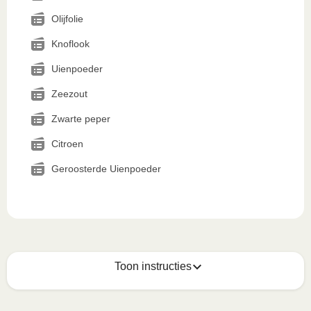
Olijfolie
Knoflook
Uienpoeder
Zeezout
Zwarte peper
Citroen
Geroosterde Uienpoeder
Toon instructies
Zo geniet je er op z'n best van