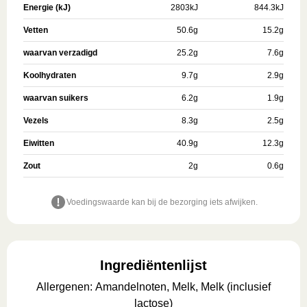
Energie (kJ)
2803
kJ
844.3
kJ
Vetten
50.6
g
15.2
g
waarvan verzadigd
25.2
g
7.6
g
Koolhydraten
9.7
g
2.9
g
waarvan suikers
6.2
g
1.9
g
Vezels
8.3
g
2.5
g
Eiwitten
40.9
g
12.3
g
Zout
2
g
0.6
g
Voedingswaarde kan bij de bezorging iets afwijken.
Ingrediëntenlijst
Allergenen
:
Amandelnoten, Melk, Melk (inclusief
lactose)