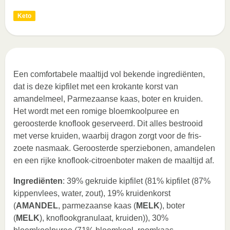
Keto
Een comfortabele maaltijd vol bekende ingrediënten,
dat is deze kipfilet met een krokante korst van
amandelmeel, Parmezaanse kaas, boter en kruiden.
Het wordt met een romige bloemkoolpuree en
geroosterde knoflook geserveerd. Dit alles bestrooid
met verse kruiden, waarbij dragon zorgt voor de fris-
zoete nasmaak. Geroosterde sperziebonen, amandelen
en een rijke knoflook-citroenboter maken de maaltijd af.
Ingrediënten
: 39% gekruide kipfilet (81% kipfilet (87%
kippenvlees, water, zout), 19% kruidenkorst
(
AMANDEL
, parmezaanse kaas (
MELK
), boter
(
MELK
), knoflookgranulaat, kruiden)), 30%