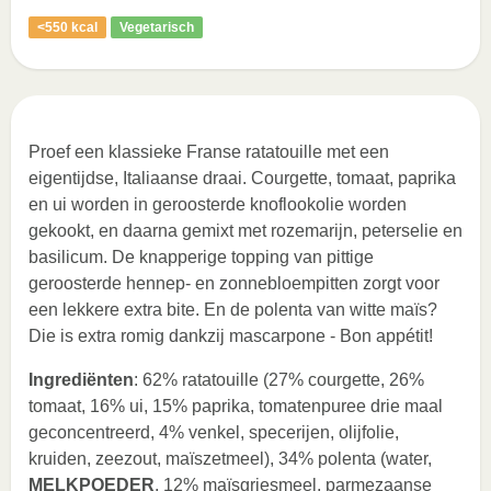
<550 kcal
Vegetarisch
Proef een klassieke Franse ratatouille met een
eigentijdse, Italiaanse draai. Courgette, tomaat, paprika
en ui worden in geroosterde knoflookolie worden
gekookt, en daarna gemixt met rozemarijn, peterselie en
basilicum. De knapperige topping van pittige
geroosterde hennep- en zonnebloempitten zorgt voor
een lekkere extra bite. En de polenta van witte maïs?
Die is extra romig dankzij mascarpone - Bon appétit!
Ingrediënten
: 62% ratatouille (27% courgette, 26%
tomaat, 16% ui, 15% paprika, tomatenpuree drie maal
geconcentreerd, 4% venkel, specerijen, olijfolie,
kruiden, zeezout, maïszetmeel), 34% polenta (water,
MELKPOEDER
, 12% maïsgriesmeel, parmezaanse