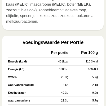
kaas (
MELK
), mascarpone (
MELK
), boter (
MELK
),
zeezout, bieslook), zonnebloempit, agavesiroop,
olijfolie, specerijen, kokos, zout, zeezout, rookaroma,
melkzuurbacteriën.
Voedingswaarde Per Portie
Per portie
Per 100 g
Energie (kcal)
451
kcal
110.3
kcal
Energie (kJ)
1883
kJ
460.4
kJ
Vetten
23.3
g
5.7
g
waarvan verzadigd
8.6
g
2.1
g
Koolhydraten
40.3
g
9.9
g
waarvan suikers
23.3
g
5.7
g