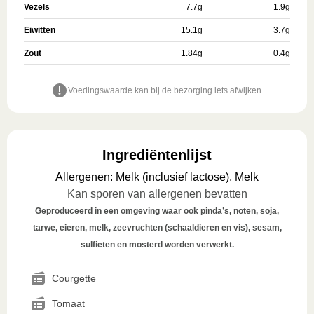
Vezels
7.7
g
1.9
g
Eiwitten
15.1
g
3.7
g
Zout
1.84
g
0.4
g
Voedingswaarde kan bij de bezorging iets afwijken.
Ingrediëntenlijst
Allergenen
:
Melk (inclusief lactose), Melk
Kan sporen van allergenen bevatten
Geproduceerd in een omgeving waar ook pinda’s, noten, soja,
tarwe, eieren, melk, zeevruchten (schaaldieren en vis), sesam,
sulfieten en mosterd worden verwerkt.
Courgette
Tomaat