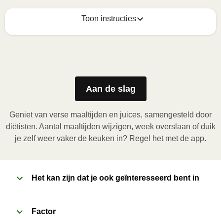
Toon instructies
Zo geniet je er op z'n best van
1
Magnetron (800W)
:

Verwijder de kartonnen sleeve en prik enkele gaatjes 
Aan de slag
in de folie. Plaats het bakje in de magnetron en 
verwarm de maaltijd gedurende 3,5 minuten. Laat de 
Geniet van verse maaltijden en juices, samengesteld door
maaltijd daarna nog 1 minuut rusten voor het 
diëtisten. Aantal maaltijden wijzigen, week overslaan of duik
verwijderen van de folie. Pas bij het openen op voor 
je zelf weer vaker de keuken in? Regel het met de app.
vrijkomende damp.
2
Het kan zijn dat je ook geïnteresseerd bent in
Oven (170˚C)
:

Verwarm de oven voor. Verwijder de kartonnen 
sleeve en prik enkele gaatjes in de folie. Plaats het 
Factor